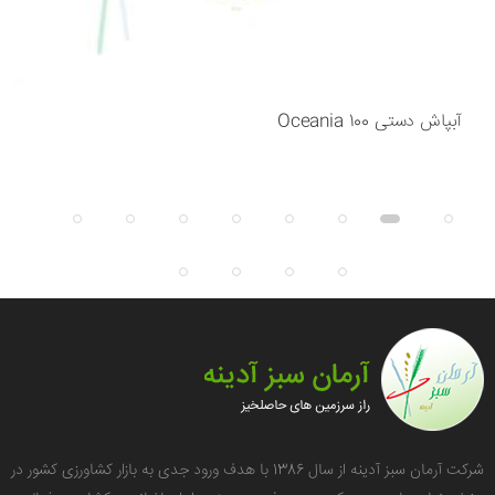
آبپاش دستی Oceania 100
شرکت آرمان سبز آدینه از سال 1386 با هدف ورود جدی به بازار کشاورزی کشور در