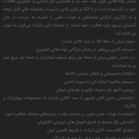
بخش نهاده‌هایی چون کود، سم، بذر و همچنین ابزار باغبانی و کشاورزی فعالیت
خود را آغاز نموده است و با اتکا بر توان بالای مدیریت، پشتوانه مالی قابل توجه
و به کارگیری کارکنان متخصص و هیئت علمی با تجربه، به سرعت در حال
گسترش سریع حوزه فعالیت خود است. از امتیازات این شرکت می‌توان به موارد
زیر اشاره کرد:
- وجود بیش از 1500 کالا در سبد کالای شرکت
- سرمایه گذاری بی‌نظیر در بخش بازرگانی نهاده‌های کشاورزی
- در اختیار داشتن بیش از 7000 متر مربع مسقف استاندارد و 10000 متر مربع انبار
رو باز استاندارد
- امکانات لجستیکی و انتقال مناسب کالاها
- سیستم مکانیزه انبارگردانی به صورت آنلاین
- بررسی دقیق بازار مصرف کشور و بازارهای جهانی
- اختصاص بخش قابل توجهی از سبد کالای شرکت به محصولات بیولوژیک و
ارگانیک
- استفاده از هیئت علمی مجرب و صاحب علم در زمینه‌های مختلف فعالیت خود
- گسترش بازار مصرف از طریق آموزش‌های ترویجی کشاورزان
- انطباق اقلام سبد کالای شرکت با شرایط اقلیمی ایران
- حمایت و پشتیبانی علمی و فنی از مصرف کنندگان